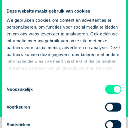
Kun je jouw
Minder collega's om je heen,
een grotere rol in da
Deze website maakt gebruik van cookies
minder reuring en een werkdag
misschien denkt. Wat
droombaan in je mail
We gebruiken cookies om content en advertenties te
die daardoor sneller lang
belangrijk, maar hoe
ontvangen? Klopt!
personaliseren, om functies voor social media te bieden
aanvoelt.
Daarom geven we je in
en hoe je erbij zit, ve
en om ons websiteverkeer te analyseren. Ook delen we
deze blog vijf tips waarmee je
minstens zoveel.
Goe
informatie over uw gebruik van onze site met onze
Ontvang een melding als jouw droombaan weer
gemotiveerd blijft in deze
lichaamstaal kun je 
partners voor social media, adverteren en analyse. Deze
beschikbaar is, plaats een open sollicitatie óf blijf op
rustige periode.
Met deze 8 tips kom 
partners kunnen deze gegevens combineren met andere
informatie die u aan ze heeft verstrekt of die ze hebben
de hoogte via onze nieuwsbrief!
zelfverzekerd over e
verzameld op basis van uw gebruik van hun services.
meer uit je gesprek.
Vacature alert
Toestemmingsselectie
Noodzakelijk
Open sollicitatie
Aanmelden nieuwsbrief
Voorkeuren
Statistieken