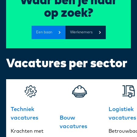
Waar ben je naar
Certi
INZET?
op zoek?
Over 
Een baan
Werknemers
Onze 
Vacatures per sector
Blogs
FAQ
Techniek
Logistiek
Cont
vacatures
Bouw
vacatures
vacatures
Krachten met
Betrouwba