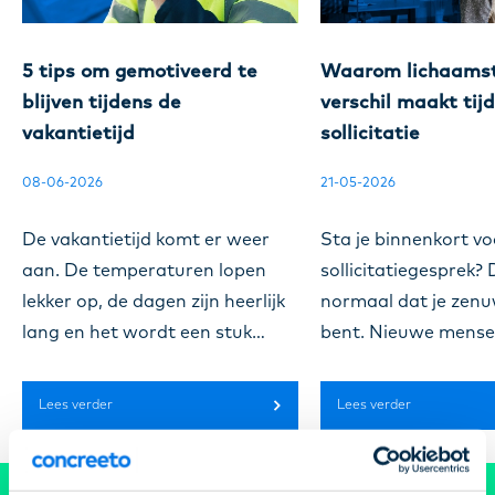
5 tips om gemotiveerd te
Waarom lichaamst
blijven tijdens de
verschil maakt tijd
vakantietijd
sollicitatie
08-06-2026
21-05-2026
De vakantietijd komt er weer
Sta je binnenkort vo
aan. De temperaturen lopen
sollicitatiegesprek? 
lekker op, de dagen zijn heerlijk
normaal dat je zen
lang en het wordt een stuk
bent. Nieuwe mense
rustiger op de werkvloer. Terwijl
onbekende omgevin
veel mensen er even tussenuit
natuurlijk die ene f
Lees verder
Lees verder
gaan, blijf jij misschien gewoon
je echt zin in hebt. 
doorwerken. En eerlijk: dat kan
een goede indruk ac
soms best vermoeiend zijn.
en daar speelt je li