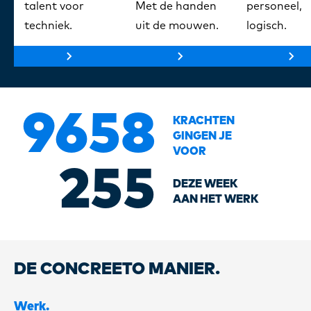
talent voor
Met de handen
personeel,
techniek.
uit de mouwen.
logisch.
9658
KRACHTEN
GINGEN JE
VOOR
255
DEZE WEEK
AAN HET WERK
DE CONCREETO MANIER.
Werk.