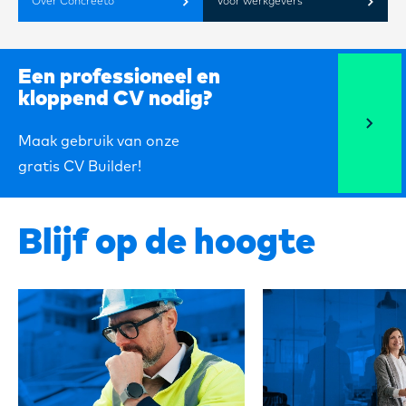
Over Concreeto
Voor werkgevers
Een professioneel en
kloppend CV nodig?
Maak gebruik van onze
gratis CV Builder!
Blijf op de hoogte