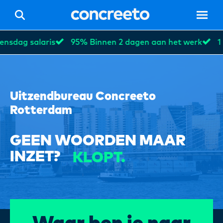
ag salaris
95% Binnen 2 dagen aan het werk
1 vas
BANEN?
INZET?
Uitzendbureau Concreeto
Rotterdam
Hom
BANEN?
GEEN WOORDEN MAAR
Vacat
INZET?
KLOPT.
Voor 
BANEN?