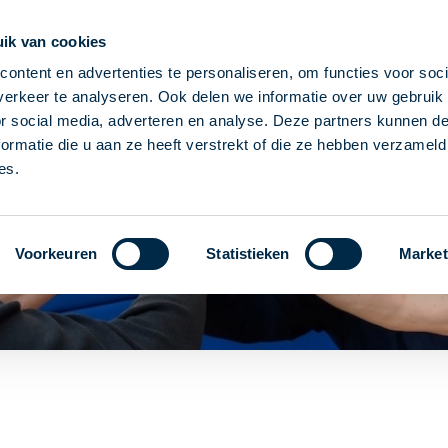
ik van cookies
ag salaris
95% Binnen 2 dagen aan het werk
1 vas
ontent en advertenties te personaliseren, om functies voor soci
erkeer te analyseren. Ook delen we informatie over uw gebruik
or social media, adverteren en analyse. Deze partners kunnen 
ormatie die u aan ze heeft verstrekt of die ze hebben verzameld
es.
Voorkeuren
Statistieken
Market