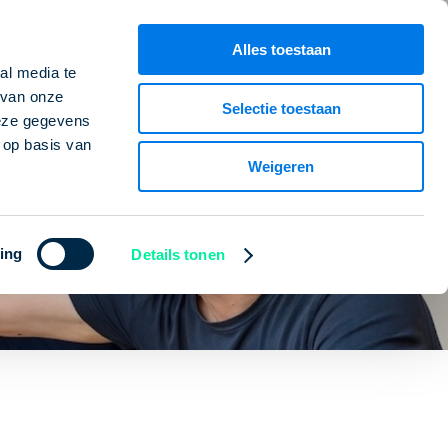
CV builder
t contactpersoon
Alles toestaan
al media te
 van onze
Selectie toestaan
deze gegevens
 op basis van
Weigeren
ing
Details tonen