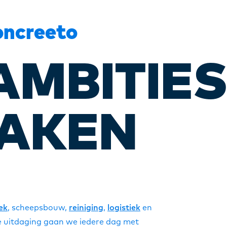
oncreeto
AMBITIE
AKEN
ek
, scheepsbouw,
reiniging
,
logistiek
en
die uitdaging gaan we iedere dag met