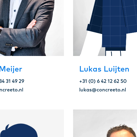
Meijer
Lukas Luijten
34 31 49 29
+31 (0) 6 42 12 62 50
ncreeto.nl
lukas@concreeto.nl