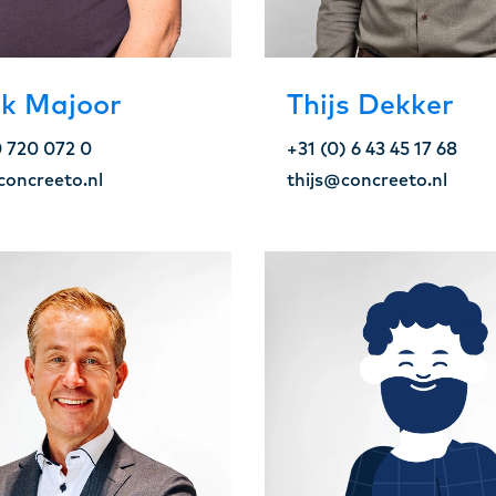
ck Majoor
Thijs Dekker
0 720 072 0
+31 (0) 6 43 45 17 68
concreeto.nl
thijs@concreeto.nl