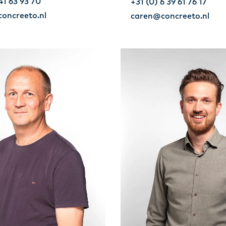
41 63 93 70
+31 (0) 6 39 61 76 17
concreeto.nl
caren@concreeto.nl