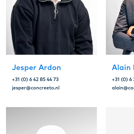
Jesper Ardon
Alain 
+31 (0) 6 42 85 44 73
+31 (0) 6 
jesper@concreeto.nl
alain@co