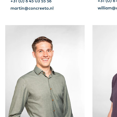
+31 (0) 6 
+31 (0) 6 45 03 55 56
william@
martin@concreeto.nl