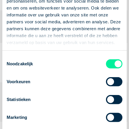
personaliseren, om functies voor social media te bieden
en om ons websiteverkeer te analyseren. Ook delen we
informatie over uw gebruik van onze site met onze
Vacature Industrie Cleaner
partners voor social media, adverteren en analyse. Deze
partners kunnen deze gegevens combineren met andere
Schoonmaak
Maasvlakte Rotterdam
Fulltime
informatie die u aan ze heeft verstrekt of die ze hebben
verzameld op basis van uw gebruik van hun services.
Vacature Meewerkend Voorman Industriële
Toestemmingsselectie
reiniging
Noodzakelijk
Schoonmaak
Maasvlakte Rotterdam
Fulltime
Voorkeuren
Vacature Schoonmaak Medewerker
Statistieken
Zevenhuizen
Schoonmaak
Zevenhuizen
Parttime
Marketing