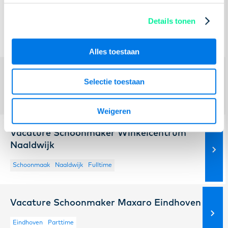
Vacature Huismeester Symfonie
Winkelhart
Details tonen
Schoonmaak
Nieuw-Vennep
Parttime
Alles toestaan
Vacature Schoonmaker Westfieldmall
Selectie toestaan
Schoonmaak
Leidschendam
Fulltime
Weigeren
Vacature Schoonmaker Winkelcentrum
Naaldwijk
Schoonmaak
Naaldwijk
Fulltime
Vacature Schoonmaker Maxaro Eindhoven
Eindhoven
Parttime