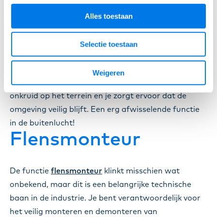
Groenvoorziener
Alles toestaan
Hou je van buiten werken en heb je groene vingers?
Selectie toestaan
Dan is een baan als
groenvoorziener
misschien iets
voor jou. Je werkt aan het onderhouden van
Weigeren
buitengebieden, controleren van overwoekerd
onkruid op het terrein en je zorgt ervoor dat de
omgeving veilig blijft. Een erg afwisselende functie
in de buitenlucht!
Flensmonteur
De functie
flensmonteur
klinkt misschien wat
onbekend, maar dit is een belangrijke technische
baan in de industrie. Je bent verantwoordelijk voor
het veilig monteren en demonteren van