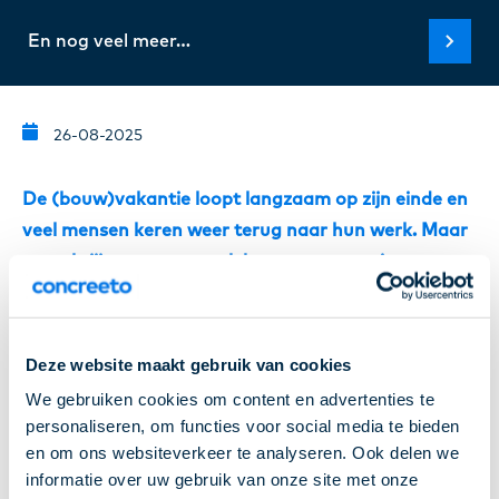
En nog veel meer…
26-08-2025
De (bouw)vakantie loopt langzaam op zijn einde en
veel mensen keren weer terug naar hun werk. Maar
wat als jij nu nog op zoek bent naar een nieuwe
uitdaging? Er zijn een hoop banen waar je
waarschijnlijk nog niet van hebt gehoord, maar die
zomaar jouw volgende stap kunnen zijn. We zetten
Deze website maakt gebruik van cookies
er een paar voor je op een rij.
We gebruiken cookies om content en advertenties te
personaliseren, om functies voor social media te bieden
Liftoperator
en om ons websiteverkeer te analyseren. Ook delen we
informatie over uw gebruik van onze site met onze