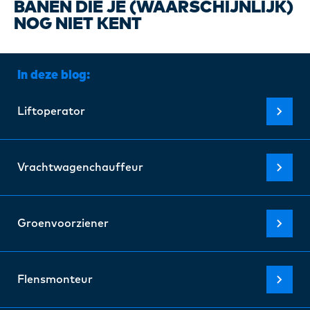
Certi
BANEN DIE JE (WAARSCHIJNLIJK)
NOG NIET KENT
Over 
In deze blog:
Onze 
Liftoperator
Blogs
Vrachtwagenchauffeur
FAQ
Groenvoorziener
Cont
Flensmonteur