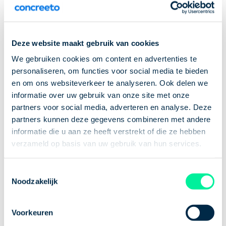
kilometers vreten? Dan is een baan als chauffeur
jou op het lijf geschreven! Van CE-chauffeur tot C-
chauffeur en van chauffeur zijlader tot chauffeur
Deze website maakt gebruik van cookies
betonmixer. Naar welke baan ben jij onderweg? In
deze blog zetten we alle informatie die je nodig hebt
We gebruiken cookies om content en advertenties te
personaliseren, om functies voor social media te bieden
om te werken als chauffeur.
en om ons websiteverkeer te analyseren. Ook delen we
informatie over uw gebruik van onze site met onze
Chauffeurs gezocht!
partners voor social media, adverteren en analyse. Deze
partners kunnen deze gegevens combineren met andere
informatie die u aan ze heeft verstrekt of die ze hebben
Wil je graag werken als chauffeur? Bij Concreeto
verzameld op basis van uw gebruik van hun services.
hebben we regelmatig vacatures open staan voor
een baan als chauffeur. In de titels staan
Toestemmingsselectie
verschillende mooie letters en omschrijvingen. We
Noodzakelijk
kunnen ons goed voorstellen dat het niet altijd
duidelijk is wat hier precies mee bedoeld wordt. Wat
Voorkeuren
is bijvoorbeeld het verschil tussen een C chauffeur