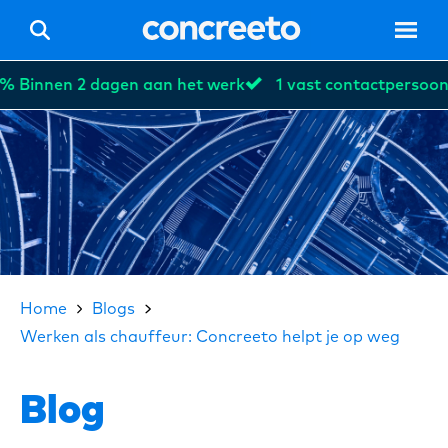
Binnen 2 dagen aan het werk
1 vast contactpersoon
Hom
Vacat
Home
Blogs
Werken als chauffeur: Concreeto helpt je op weg
Voor 
Blog