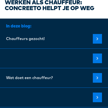
Certi
WERKEN ALS CHAUFFEUR:
CONCREETO HELPT JE OP WEG
Over 
In deze blog:
Onze 
Chauffeurs gezocht!
Blogs
FAQ
Wat doet een chauffeur?
Cont