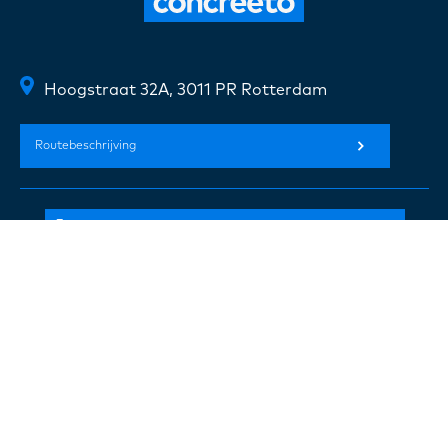
Hoogstraat 32A, 3011 PR Rotterdam
Routebeschrijving
+31(0) 10 720 07 20
info@concreeto.nl
Volg ons