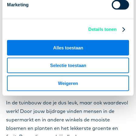
duurzaamheid wordt steeds belangrijker. Voor het
Marketing
telen van planten, bloemen, groenten en fruit in een
kas is flink wat energie nodig, wat minder goed is
voor het milieu. Gelukkig hechten de meeste kwekers
Details tonen
veel waarde aan duurzaamheid. Daarom werken ze
vaak met nieuwe, duurzame technieken om hun
Alles toestaan
uitstoot te verkleinen en een bijdrage te leveren aan
een beter klimaat.
Selectie toestaan
Werken in de
tuinbouw
Weigeren
In de tuinbouw doe je dus leuk, maar ook waardevol
werk! Door jouw bijdrage vinden mensen in de
supermarkt en in andere winkels de mooiste
bloemen en planten en het lekkerste groente en