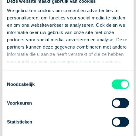
Deze website maakt gebruik van cookies
bloemen, groenten en fruit. In Nederland doen we
dit vooral in kassen. Dan praten we over
We gebruiken cookies om content en advertenties te
personaliseren, om functies voor social media te bieden
glastuinbouw. Vooral in het Westland vind je veel
en om ons websiteverkeer te analyseren. Ook delen we
kassen. Wereldwijd is Nederland zelfs een van de
informatie over uw gebruik van onze site met onze
belangrijkste tuinbouwlanden. Het grootste deel
partners voor social media, adverteren en analyse. Deze
van alle producten die we in de kassen kweken,
partners kunnen deze gegevens combineren met andere
exporteren we naar het buitenland.
informatie die u aan ze heeft verstrekt of die ze hebben
Innovaties en
verzameld op basis van uw gebruik van hun services.
duurzaamheid
Toestemmingsselectie
Noodzakelijk
Werken in de tuinbouw betekent werken in een van
Voorkeuren
de meest innovatieve sectoren die er zijn! Overal om
je heen zie je hoe vooruitstrevend deze sector is. Zo
maakt het gebruik van moderne machines en
Statistieken
automatisering jouw werk minder zwaar. En ook