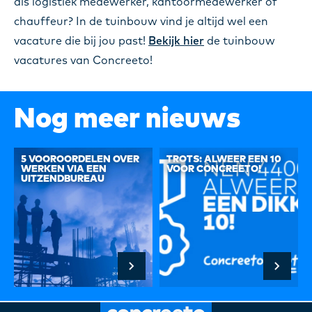
als logistiek medewerker, kantoormedewerker of
chauffeur? In de tuinbouw vind je altijd wel een
vacature die bij jou past!
Bekijk hier
de tuinbouw
vacatures van Concreeto!
Nog meer nieuws
5 VOOROORDELEN OVER
TROTS: ALWEER EEN 10
WERKEN VIA EEN
VOOR CONCREETO!
UITZENDBUREAU