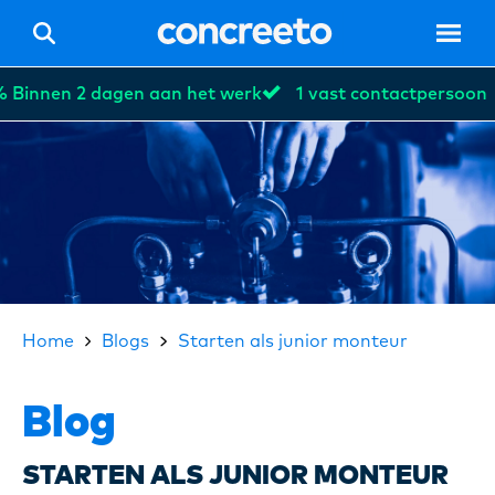
innen 2 dagen aan het werk
1 vast contactpersoon
Hom
Vacat
Home
Blogs
Starten als junior monteur
Blog
Voor 
STARTEN ALS JUNIOR MONTEUR