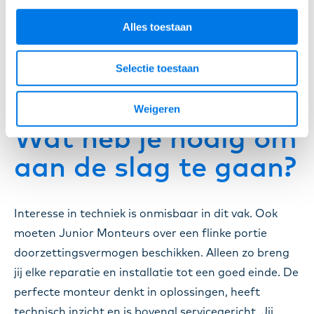
specialist. Wij helpen je graag aan jouw droombaan.
Alles toestaan
Met goede begeleiding groei jij in ervaring en kennis
van techniek. Zo wordt jij de man (of vrouw!) die
Selectie toestaan
alles kan of juist een zeer gewaardeerde specialist.
Binnen de hydrauliek of elektra is het namelijk fijn
Weigeren
als iemand zijn vak van binnen en buiten kent.
Wat heb je nodig om
aan de slag te gaan?
Interesse in techniek is onmisbaar in dit vak. Ook
moeten Junior Monteurs over een flinke portie
doorzettingsvermogen beschikken. Alleen zo breng
jij elke reparatie en installatie tot een goed einde. De
perfecte monteur denkt in oplossingen, heeft
technisch inzicht en is bovenal servicegericht. Jij