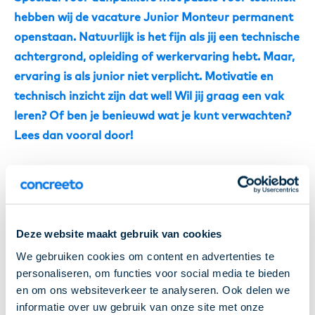
hebben wij de vacature Junior Monteur permanent
openstaan. Natuurlijk is het fijn als jij een technische
achtergrond, opleiding of werkervaring hebt. Maar,
ervaring is als junior niet verplicht. Motivatie en
technisch inzicht zijn dat wel! Wil jij graag een vak
leren? Of ben je benieuwd wat je kunt verwachten?
Lees dan vooral door!
Wat doet een junior
monteur?
Deze website maakt gebruik van cookies
Een Junior Monteur monteert, onderhoudt en
We gebruiken cookies om content en advertenties te
personaliseren, om functies voor social media te bieden
repareert machines en apparaten. Jij zorgt dat alle
en om ons websiteverkeer te analyseren. Ook delen we
techniek werkt zoals het hoort. Wat je precies gaat
informatie over uw gebruik van onze site met onze
doen? Dat hangt af van jouw werkgever en