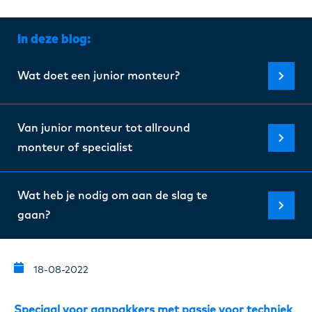
Certi
In deze blog:
Over 
Wat doet een junior monteur?
Onze 
Van junior monteur tot allround
monteur of specialist
Blogs
Wat heb je nodig om aan de slag te
FAQ
gaan?
Cont
18-08-2022
Speciaal voor aanpakkers met passie voor techniek